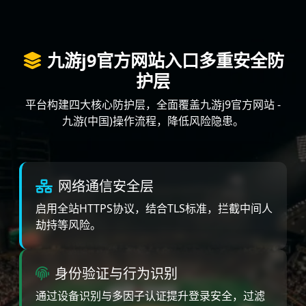
九游j9官方网站入口多重安全防
护层
平台构建四大核心防护层，全面覆盖九游j9官方网站 -
九游(中国)操作流程，降低风险隐患。
网络通信安全层
启用全站HTTPS协议，结合TLS标准，拦截中间人
劫持等风险。
身份验证与行为识别
通过设备识别与多因子认证提升登录安全，过滤