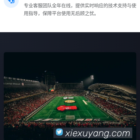
专业客服团队全年在线，提供实时响应的技术支持与使
用指导，保障平台使用无后顾之忧。