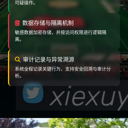
可疑操作。
数据存储与隔离机制
敏感数据加密存储，并按访问权限进行逻辑隔
离。
审计记录与异常溯源
系统全程记录关键行为，支持安全回溯与审计分
析。