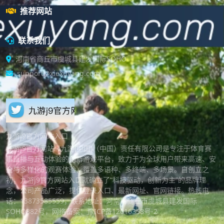
推荐网站
联系我们
河南省商丘市虞城县建发国际SOHO
support@xiexuyang.com
九游j9官方网站入口
九游j9官方网站 - 九游(中国)（中国）责任有限公司是专注于体育赛
事直播与互动体验的创新游戏平台，致力于为全球用户带来高速、安
全与多样化的观赛体验，覆盖多语种、多终端、多场景。自创立之
初，九游j9官方网站入口就确立了“科技驱动，创新为主”的品牌理
念，公司产品广泛，提供登录入口、最新网址、官网链接。热线电
话：13873585559，联系地址：河南省商丘市虞城县建发国际
SOHO882号，网络备案：豫ICP备12016358号-2