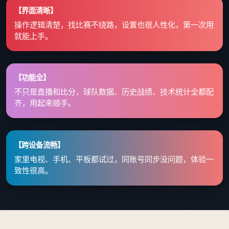
【界面清晰】
操作逻辑清楚，找比赛不绕路，设置也很人性化，第一次用
就能上手。
【功能全】
不只是直播和比分，球队数据、历史战绩、技术统计全都配
齐，用起来顺手。
【跨设备流畅】
家里电视、手机、平板都试过，同账号同步没问题，体验一
致性很高。