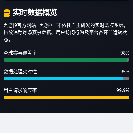
实时数据概览
九游j9官方网站 - 九游(中国)依托自主研发的实时监控系统，
持续追踪每场赛事数据、用户访问行为及平台各环节运转状
态。
全球赛事覆盖率
98%
数据处理实时性
95%
用户请求响应率
99.9%